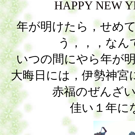
HAPPY NEW 
年が明けたら，せめ
う，，，なん
いつの間にやら年が
大晦日には，伊勢神宮
赤福のぜんざ
佳い１年に