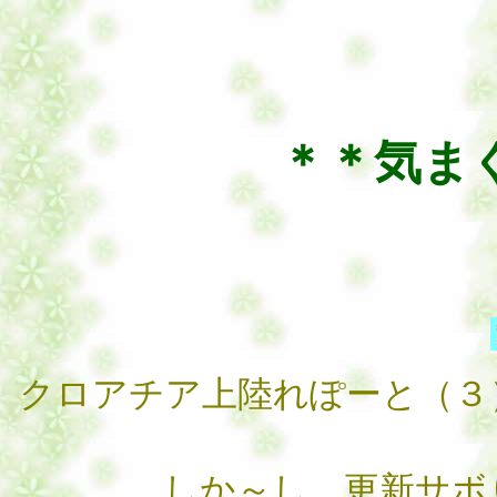
＊＊気ま
クロアチア上陸れぽーと（３
しか～し、更新サボ