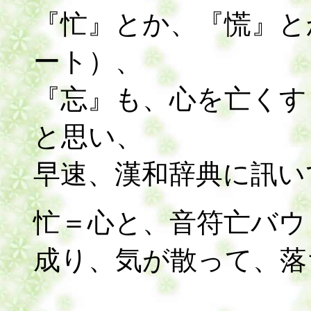
『忙』とか、『慌』と
ート）、
『忘』も、心を亡くす
と思い、
早速、漢和辞典に訊い
忙＝心と、音符亡バウ
成り、気が散って、落