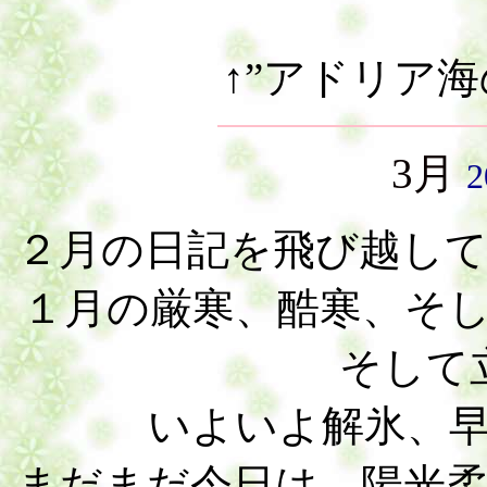
↑”アドリア
3月
２月の日記を飛び越し
１月の厳寒、酷寒、そ
そして
いよいよ解氷、
まだまだ今日は、陽光