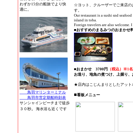
わずか15分の船旅でより快
☆ヨット、クルーザーでご来店の
適に。
す。
Our restaurant is a sushi snd seafood
island in toba.
Foreign travelers are also welcome. I
■
おすすめのまるみつのおまかせ
■おまかせ 3700円
（税込）※
1
お造り、地魚の煮つけ、上握り、
★店内はこじんまりとしたアット
鳥羽マリンターミナル
■
看板メニュー
鳥羽市営定期船時刻表
サンシャインビーチまで徒歩
。
３０秒
海水浴も近くです