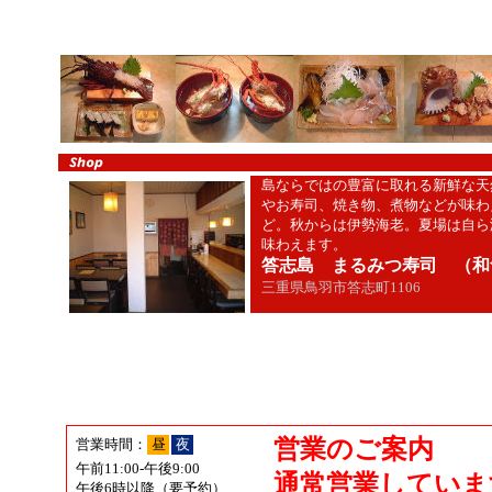
島ならではの豊富に取れる新鮮な天
やお寿司、焼き物、煮物などが味わ
ど。秋からは伊勢海老。夏場は自ら
味わえます。
答志島 まるみつ寿司
（和
三重県鳥羽市答志町1106
営業のご案内
営業時間：
昼
夜
午前11:00-午後9:00
通常営業していま
午後6時以降（要予約）